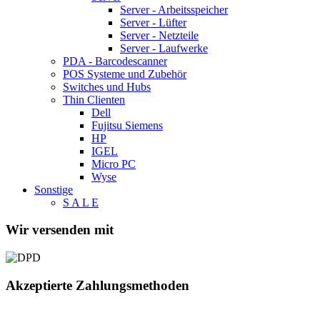
Server - Arbeitsspeicher
Server - Lüfter
Server - Netzteile
Server - Laufwerke
PDA - Barcodescanner
POS Systeme und Zubehör
Switches und Hubs
Thin Clienten
Dell
Fujitsu Siemens
HP
IGEL
Micro PC
Wyse
Sonstige
S A L E
Wir versenden mit
Akzeptierte Zahlungsmethoden