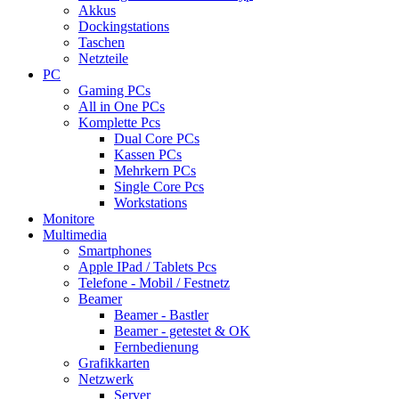
Akkus
Dockingstations
Taschen
Netzteile
PC
Gaming PCs
All in One PCs
Komplette Pcs
Dual Core PCs
Kassen PCs
Mehrkern PCs
Single Core Pcs
Workstations
Monitore
Multimedia
Smartphones
Apple IPad / Tablets Pcs
Telefone - Mobil / Festnetz
Beamer
Beamer - Bastler
Beamer - getestet & OK
Fernbedienung
Grafikkarten
Netzwerk
Server