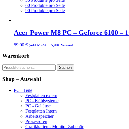
30 Produkte pro Seite
60 Produkte pro Seite
90 Produkte pro Seite
Acer Power M8 PC – Geforce 6100 –
59,00
€
(inkl MwSt. + 5,90€ Versand)
Warenkorb
Suche
Suchen
nach:
Shop – Auswahl
PC - Teile
Festplatten extern
PC - Kühlsysteme
PC - Gehäuse
Festplatten Intern
Arbeitsspeicher
Prozessoren
Grafikkarten - Monitor Zubehör