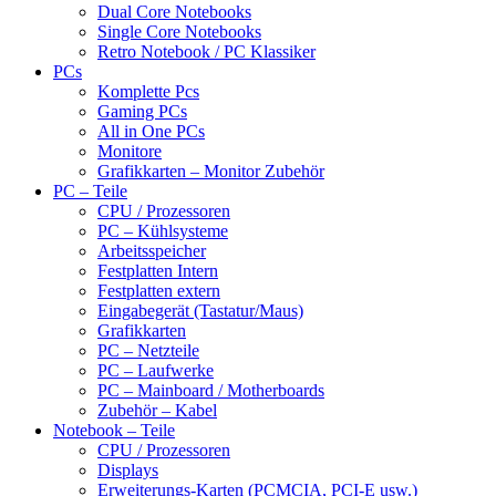
Dual Core Notebooks
Single Core Notebooks
Retro Notebook / PC Klassiker
PCs
Komplette Pcs
Gaming PCs
All in One PCs
Monitore
Grafikkarten – Monitor Zubehör
PC – Teile
CPU / Prozessoren
PC – Kühlsysteme
Arbeitsspeicher
Festplatten Intern
Festplatten extern
Eingabegerät (Tastatur/Maus)
Grafikkarten
PC – Netzteile
PC – Laufwerke
PC – Mainboard / Motherboards
Zubehör – Kabel
Notebook – Teile
CPU / Prozessoren
Displays
Erweiterungs-Karten (PCMCIA, PCI-E usw.)