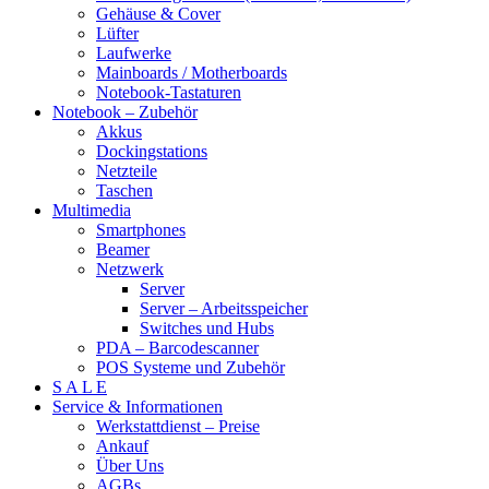
Gehäuse & Cover
Lüfter
Laufwerke
Mainboards / Motherboards
Notebook-Tastaturen
Notebook – Zubehör
Akkus
Dockingstations
Netzteile
Taschen
Multimedia
Smartphones
Beamer
Netzwerk
Server
Server – Arbeitsspeicher
Switches und Hubs
PDA – Barcodescanner
POS Systeme und Zubehör
S A L E
Service & Informationen
Werkstattdienst – Preise
Ankauf
Über Uns
AGBs