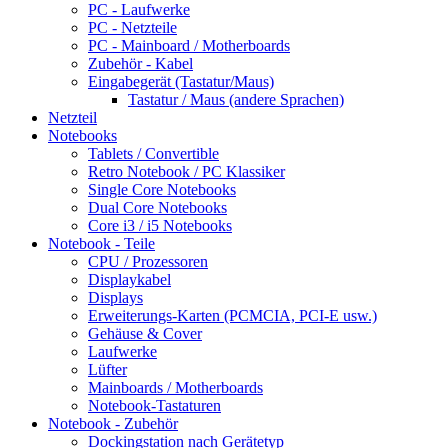
PC - Laufwerke
PC - Netzteile
PC - Mainboard / Motherboards
Zubehör - Kabel
Eingabegerät (Tastatur/Maus)
Tastatur / Maus (andere Sprachen)
Netzteil
Notebooks
Tablets / Convertible
Retro Notebook / PC Klassiker
Single Core Notebooks
Dual Core Notebooks
Core i3 / i5 Notebooks
Notebook - Teile
CPU / Prozessoren
Displaykabel
Displays
Erweiterungs-Karten (PCMCIA, PCI-E usw.)
Gehäuse & Cover
Laufwerke
Lüfter
Mainboards / Motherboards
Notebook-Tastaturen
Notebook - Zubehör
Dockingstation nach Gerätetyp