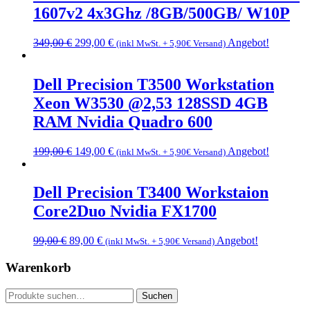
1607v2 4x3Ghz /8GB/500GB/ W10P
Ursprünglicher
Aktueller
349,00
€
299,00
€
Angebot!
(inkl MwSt. + 5,90€ Versand)
Preis
Preis
war:
ist:
349,00 €
299,00 €.
Dell Precision T3500 Workstation
Xeon W3530 @2,53 128SSD 4GB
RAM Nvidia Quadro 600
Ursprünglicher
Aktueller
199,00
€
149,00
€
Angebot!
(inkl MwSt. + 5,90€ Versand)
Preis
Preis
war:
ist:
199,00 €
149,00 €.
Dell Precision T3400 Workstaion
Core2Duo Nvidia FX1700
Ursprünglicher
Aktueller
99,00
€
89,00
€
Angebot!
(inkl MwSt. + 5,90€ Versand)
Preis
Preis
war:
ist:
Warenkorb
99,00 €
89,00 €.
Suche
Suchen
nach: