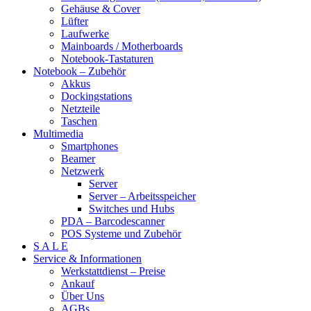
Gehäuse & Cover
Lüfter
Laufwerke
Mainboards / Motherboards
Notebook-Tastaturen
Notebook – Zubehör
Akkus
Dockingstations
Netzteile
Taschen
Multimedia
Smartphones
Beamer
Netzwerk
Server
Server – Arbeitsspeicher
Switches und Hubs
PDA – Barcodescanner
POS Systeme und Zubehör
S A L E
Service & Informationen
Werkstattdienst – Preise
Ankauf
Über Uns
AGBs