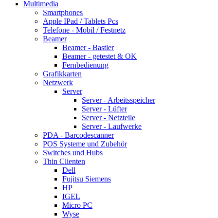
Multimedia
Smartphones
Apple IPad / Tablets Pcs
Telefone - Mobil / Festnetz
Beamer
Beamer - Bastler
Beamer - getestet & OK
Fernbedienung
Grafikkarten
Netzwerk
Server
Server - Arbeitsspeicher
Server - Lüfter
Server - Netzteile
Server - Laufwerke
PDA - Barcodescanner
POS Systeme und Zubehör
Switches und Hubs
Thin Clienten
Dell
Fujitsu Siemens
HP
IGEL
Micro PC
Wyse