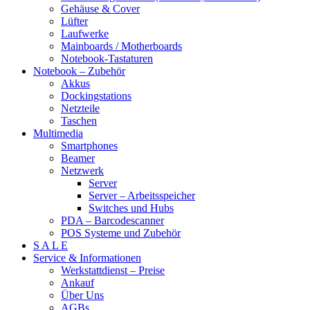
Gehäuse & Cover
Lüfter
Laufwerke
Mainboards / Motherboards
Notebook-Tastaturen
Notebook – Zubehör
Akkus
Dockingstations
Netzteile
Taschen
Multimedia
Smartphones
Beamer
Netzwerk
Server
Server – Arbeitsspeicher
Switches und Hubs
PDA – Barcodescanner
POS Systeme und Zubehör
S A L E
Service & Informationen
Werkstattdienst – Preise
Ankauf
Über Uns
AGBs