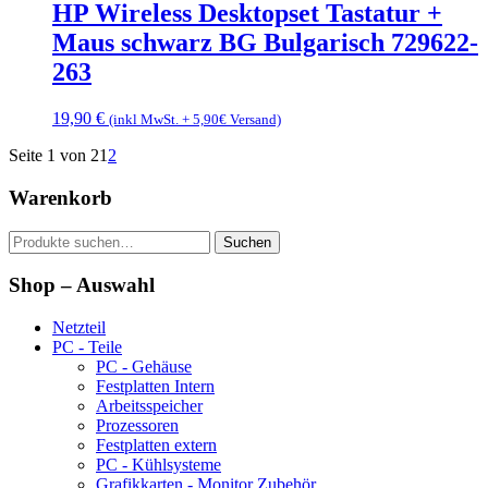
HP Wireless Desktopset Tastatur +
Maus schwarz BG Bulgarisch 729622-
263
19,90
€
(inkl MwSt. + 5,90€ Versand)
Seite 1 von 2
1
2
Warenkorb
Suche
Suchen
nach:
Shop – Auswahl
Netzteil
PC - Teile
PC - Gehäuse
Festplatten Intern
Arbeitsspeicher
Prozessoren
Festplatten extern
PC - Kühlsysteme
Grafikkarten - Monitor Zubehör