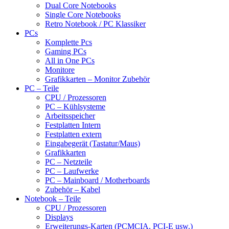
Dual Core Notebooks
Single Core Notebooks
Retro Notebook / PC Klassiker
PCs
Komplette Pcs
Gaming PCs
All in One PCs
Monitore
Grafikkarten – Monitor Zubehör
PC – Teile
CPU / Prozessoren
PC – Kühlsysteme
Arbeitsspeicher
Festplatten Intern
Festplatten extern
Eingabegerät (Tastatur/Maus)
Grafikkarten
PC – Netzteile
PC – Laufwerke
PC – Mainboard / Motherboards
Zubehör – Kabel
Notebook – Teile
CPU / Prozessoren
Displays
Erweiterungs-Karten (PCMCIA, PCI-E usw.)