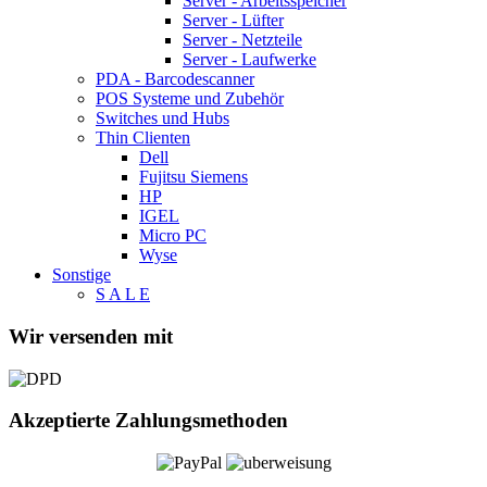
Server - Arbeitsspeicher
Server - Lüfter
Server - Netzteile
Server - Laufwerke
PDA - Barcodescanner
POS Systeme und Zubehör
Switches und Hubs
Thin Clienten
Dell
Fujitsu Siemens
HP
IGEL
Micro PC
Wyse
Sonstige
S A L E
Wir versenden mit
Akzeptierte Zahlungsmethoden