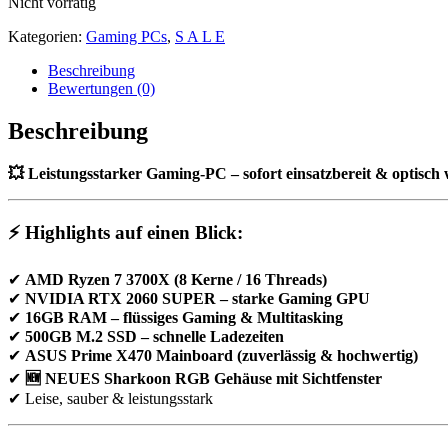
Nicht vorrätig
war:
ist:
649,00 €
620,00 €.
Kategorien:
Gaming PCs
,
S A L E
Beschreibung
Bewertungen (0)
Beschreibung
💥 Leistungsstarker Gaming-PC – sofort einsatzbereit & optisch 
⚡ Highlights auf einen Blick:
✔
AMD Ryzen 7 3700X (8 Kerne / 16 Threads)
✔
NVIDIA RTX 2060 SUPER – starke Gaming GPU
✔
16GB RAM – flüssiges Gaming & Multitasking
✔
500GB M.2 SSD – schnelle Ladezeiten
✔
ASUS Prime X470 Mainboard (zuverlässig & hochwertig)
✔
🆕 NEUES Sharkoon RGB Gehäuse mit Sichtfenster
✔ Leise, sauber & leistungsstark