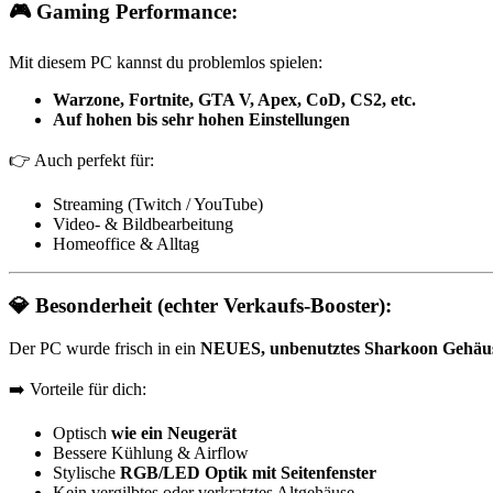
🎮 Gaming Performance:
Mit diesem PC kannst du problemlos spielen:
Warzone, Fortnite, GTA V, Apex, CoD, CS2, etc.
Auf hohen bis sehr hohen Einstellungen
👉 Auch perfekt für:
Streaming (Twitch / YouTube)
Video- & Bildbearbeitung
Homeoffice & Alltag
💎 Besonderheit (echter Verkaufs-Booster):
Der PC wurde frisch in ein
NEUES, unbenutztes Sharkoon Gehäu
➡️ Vorteile für dich:
Optisch
wie ein Neugerät
Bessere Kühlung & Airflow
Stylische
RGB/LED Optik mit Seitenfenster
Kein vergilbtes oder verkratztes Altgehäuse