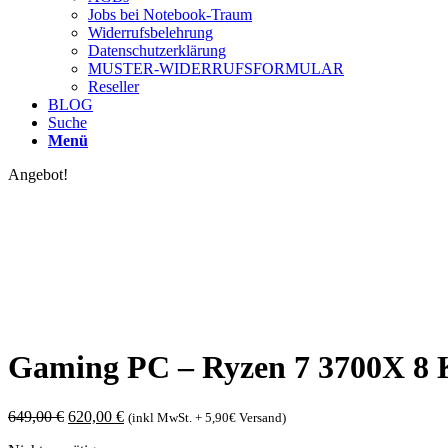
Jobs bei Notebook-Traum
Widerrufsbelehrung
Datenschutzerklärung
MUSTER-WIDERRUFSFORMULAR
Reseller
BLOG
Suche
Menü
Angebot!
Gaming PC – Ryzen 7 3700X 8
Ursprünglicher
Aktueller
649,00
€
620,00
€
(inkl MwSt. + 5,90€ Versand)
Preis
Preis