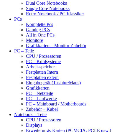
Dual Core Notebooks
Single Core Notebooks
Retro Notebook / PC Klassiker
PCs
Komplette Pcs
Gaming PCs
All in One PCs
Monitore
Grafikkarten – Monitor Zubehör
PC – Teile
CPU / Prozessoren
PC – Kühlsysteme
Arbeitsspeicher
Festplatten Intern
Festplatten extern
Eingabegerät (Tastatur/Maus)
Grafikkarten
PC – Netzteile
PC – Laufwerke
PC – Mainboard / Motherboards
Zubehör – Kabel
Notebook – Teile
CPU / Prozessoren
Displays
Erweiterungs-Karten (PCMCIA, PCI-E usw.)