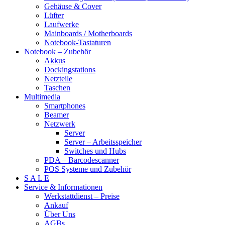
Gehäuse & Cover
Lüfter
Laufwerke
Mainboards / Motherboards
Notebook-Tastaturen
Notebook – Zubehör
Akkus
Dockingstations
Netzteile
Taschen
Multimedia
Smartphones
Beamer
Netzwerk
Server
Server – Arbeitsspeicher
Switches und Hubs
PDA – Barcodescanner
POS Systeme und Zubehör
S A L E
Service & Informationen
Werkstattdienst – Preise
Ankauf
Über Uns
AGBs