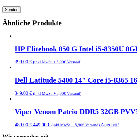
Ähnliche Produkte
HP Elitebook 850 G Intel i5-8350U 
399,00
€
(inkl MwSt. + 5,90€ Versand)
Dell Latitude 5400 14″ Core i5-8365
349,00
€
(inkl MwSt. + 5,90€ Versand)
Viper Venom Patrio DDR5 32GB PVV
Ursprünglicher
Aktueller
489,00
€
449,00
€
Angebot!
(inkl MwSt. + 5,90€ Versand)
Preis
Preis
war:
ist:
Wir versenden mit