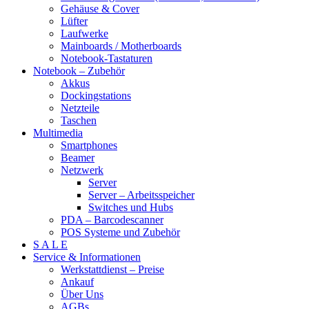
Gehäuse & Cover
Lüfter
Laufwerke
Mainboards / Motherboards
Notebook-Tastaturen
Notebook – Zubehör
Akkus
Dockingstations
Netzteile
Taschen
Multimedia
Smartphones
Beamer
Netzwerk
Server
Server – Arbeitsspeicher
Switches und Hubs
PDA – Barcodescanner
POS Systeme und Zubehör
S A L E
Service & Informationen
Werkstattdienst – Preise
Ankauf
Über Uns
AGBs