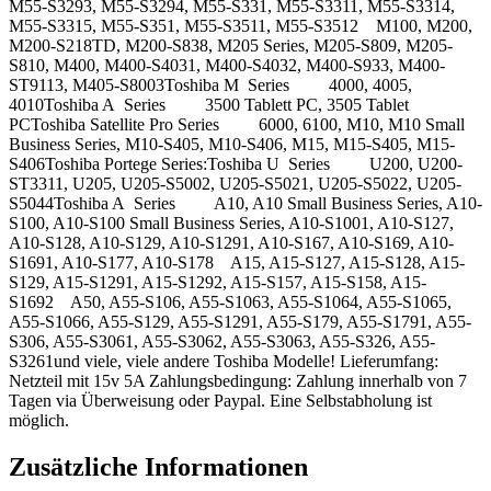
M55-S3293, M55-S3294, M55-S331, M55-S3311, M55-S3314,
M55-S3315, M55-S351, M55-S3511, M55-S3512 M100, M200,
M200-S218TD, M200-S838, M205 Series, M205-S809, M205-
S810, M400, M400-S4031, M400-S4032, M400-S933, M400-
ST9113, M405-S8003Toshiba M Series 4000, 4005,
4010Toshiba A Series 3500 Tablett PC, 3505 Tablet
PCToshiba Satellite Pro Series 6000, 6100, M10, M10 Small
Business Series, M10-S405, M10-S406, M15, M15-S405, M15-
S406Toshiba Portege Series:Toshiba U Series U200, U200-
ST3311, U205, U205-S5002, U205-S5021, U205-S5022, U205-
S5044Toshiba A Series A10, A10 Small Business Series, A10-
S100, A10-S100 Small Business Series, A10-S1001, A10-S127,
A10-S128, A10-S129, A10-S1291, A10-S167, A10-S169, A10-
S1691, A10-S177, A10-S178 A15, A15-S127, A15-S128, A15-
S129, A15-S1291, A15-S1292, A15-S157, A15-S158, A15-
S1692 A50, A55-S106, A55-S1063, A55-S1064, A55-S1065,
A55-S1066, A55-S129, A55-S1291, A55-S179, A55-S1791, A55-
S306, A55-S3061, A55-S3062, A55-S3063, A55-S326, A55-
S3261und viele, viele andere Toshiba Modelle! Lieferumfang:
Netzteil mit 15v 5A Zahlungsbedingung: Zahlung innerhalb von 7
Tagen via Überweisung oder Paypal. Eine Selbstabholung ist
möglich.
Zusätzliche Informationen