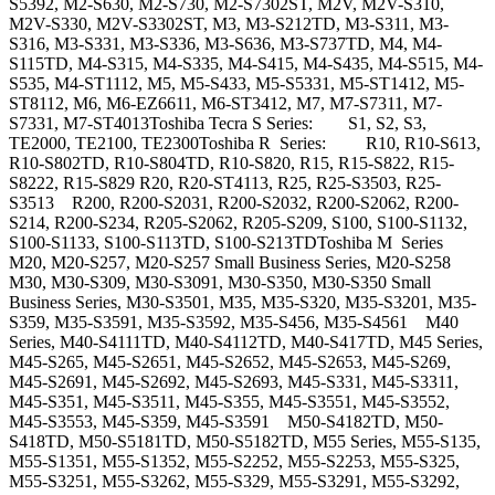
S5392, M2-S630, M2-S730, M2-S7302ST, M2V, M2V-S310,
M2V-S330, M2V-S3302ST, M3, M3-S212TD, M3-S311, M3-
S316, M3-S331, M3-S336, M3-S636, M3-S737TD, M4, M4-
S115TD, M4-S315, M4-S335, M4-S415, M4-S435, M4-S515, M4-
S535, M4-ST1112, M5, M5-S433, M5-S5331, M5-ST1412, M5-
ST8112, M6, M6-EZ6611, M6-ST3412, M7, M7-S7311, M7-
S7331, M7-ST4013Toshiba Tecra S Series: S1, S2, S3,
TE2000, TE2100, TE2300Toshiba R Series: R10, R10-S613,
R10-S802TD, R10-S804TD, R10-S820, R15, R15-S822, R15-
S8222, R15-S829 R20, R20-ST4113, R25, R25-S3503, R25-
S3513 R200, R200-S2031, R200-S2032, R200-S2062, R200-
S214, R200-S234, R205-S2062, R205-S209, S100, S100-S1132,
S100-S1133, S100-S113TD, S100-S213TDToshiba M Series
M20, M20-S257, M20-S257 Small Business Series, M20-S258
M30, M30-S309, M30-S3091, M30-S350, M30-S350 Small
Business Series, M30-S3501, M35, M35-S320, M35-S3201, M35-
S359, M35-S3591, M35-S3592, M35-S456, M35-S4561 M40
Series, M40-S4111TD, M40-S4112TD, M40-S417TD, M45 Series,
M45-S265, M45-S2651, M45-S2652, M45-S2653, M45-S269,
M45-S2691, M45-S2692, M45-S2693, M45-S331, M45-S3311,
M45-S351, M45-S3511, M45-S355, M45-S3551, M45-S3552,
M45-S3553, M45-S359, M45-S3591 M50-S4182TD, M50-
S418TD, M50-S5181TD, M50-S5182TD, M55 Series, M55-S135,
M55-S1351, M55-S1352, M55-S2252, M55-S2253, M55-S325,
M55-S3251, M55-S3262, M55-S329, M55-S3291, M55-S3292,