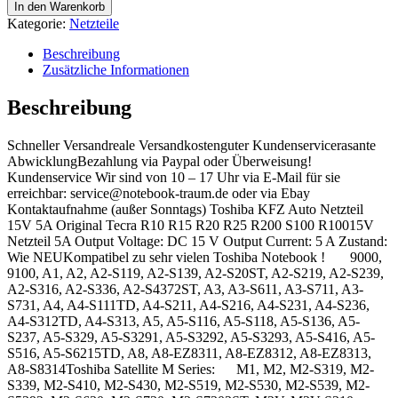
KFZ
In den Warenkorb
Auto
Kategorie:
Netzteile
Netzteil
15V
Beschreibung
5A
Zusätzliche Informationen
Original
Tecra
Beschreibung
R10
R15
Schneller Versandreale Versandkostenguter Kundenservicerasante
R20
AbwicklungBezahlung via Paypal oder Überweisung!
R25
Kundenservice Wir sind von 10 – 17 Uhr via E-Mail für sie
R200
erreichbar: service@notebook-traum.de oder via Ebay
S100
Kontaktaufnahme (außer Sonntags) Toshiba KFZ Auto Netzteil
R100
15V 5A Original Tecra R10 R15 R20 R25 R200 S100 R10015V
Menge
Netzteil 5A Output Voltage: DC 15 V Output Current: 5 A Zustand:
Wie NEUKompatibel zu sehr vielen Toshiba Notebook ! 9000,
9100, A1, A2, A2-S119, A2-S139, A2-S20ST, A2-S219, A2-S239,
A2-S316, A2-S336, A2-S4372ST, A3, A3-S611, A3-S711, A3-
S731, A4, A4-S111TD, A4-S211, A4-S216, A4-S231, A4-S236,
A4-S312TD, A4-S313, A5, A5-S116, A5-S118, A5-S136, A5-
S237, A5-S329, A5-S3291, A5-S3292, A5-S3293, A5-S416, A5-
S516, A5-S6215TD, A8, A8-EZ8311, A8-EZ8312, A8-EZ8313,
A8-S8314Toshiba Satellite M Series: M1, M2, M2-S319, M2-
S339, M2-S410, M2-S430, M2-S519, M2-S530, M2-S539, M2-