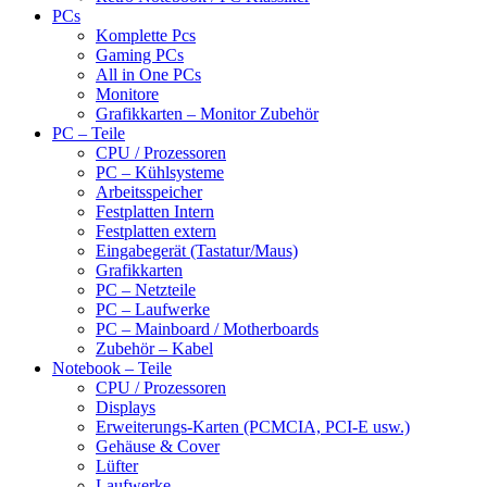
PCs
Komplette Pcs
Gaming PCs
All in One PCs
Monitore
Grafikkarten – Monitor Zubehör
PC – Teile
CPU / Prozessoren
PC – Kühlsysteme
Arbeitsspeicher
Festplatten Intern
Festplatten extern
Eingabegerät (Tastatur/Maus)
Grafikkarten
PC – Netzteile
PC – Laufwerke
PC – Mainboard / Motherboards
Zubehör – Kabel
Notebook – Teile
CPU / Prozessoren
Displays
Erweiterungs-Karten (PCMCIA, PCI-E usw.)
Gehäuse & Cover
Lüfter
Laufwerke