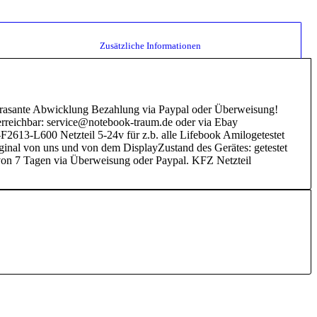
						Zusätzliche Informationen					
e rasante Abwicklung Bezahlung via Paypal oder Überweisung!
erreichbar: service@notebook-traum.de oder via Ebay
2613-L600 Netzteil 5-24v für z.b. alle Lifebook Amilogetestet
inal von uns und von dem DisplayZustand des Gerätes: getestet
von 7 Tagen via Überweisung oder Paypal. KFZ Netzteil