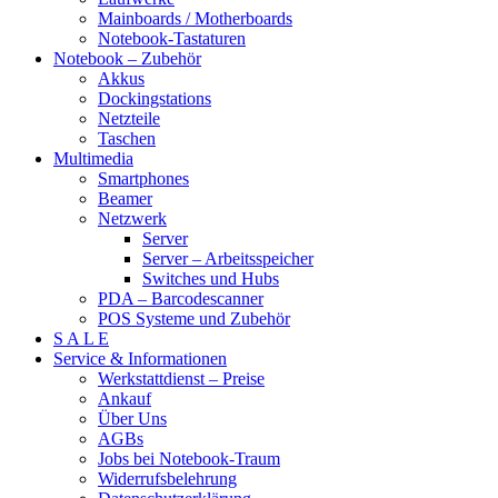
Mainboards / Motherboards
Notebook-Tastaturen
Notebook – Zubehör
Akkus
Dockingstations
Netzteile
Taschen
Multimedia
Smartphones
Beamer
Netzwerk
Server
Server – Arbeitsspeicher
Switches und Hubs
PDA – Barcodescanner
POS Systeme und Zubehör
S A L E
Service & Informationen
Werkstattdienst – Preise
Ankauf
Über Uns
AGBs
Jobs bei Notebook-Traum
Widerrufsbelehrung