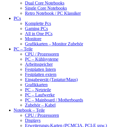
Dual Core Notebooks
Single Core Notebooks
Retro Notebook / PC Klassiker
PCs
Komplette Pcs
Gaming PCs
All in One PCs
Monitore
Grafikkarten – Monitor Zubehör
PC – Teile
CPU / Prozessoren
PC – Kühlsysteme
Arbeitsspeicher
Festplatten Intern
Festplatten extern
Eingabegerät (Tastatur/Maus)
Grafikkarten
PC – Netzteile
PC – Laufwerke
PC – Mainboard / Motherboards
Zubehör – Kabel
Notebook – Teile
CPU / Prozessoren
Displays
Erweiterungs-Karten (PCMCIA, PCI-E usw.)