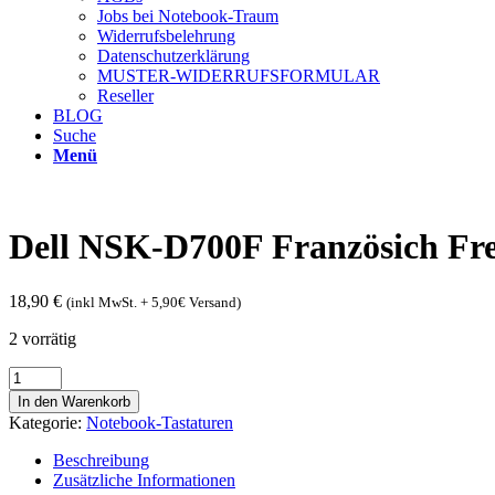
Jobs bei Notebook-Traum
Widerrufsbelehrung
Datenschutzerklärung
MUSTER-WIDERRUFSFORMULAR
Reseller
BLOG
Suche
Menü
Dell NSK-D700F Französich Fr
18,90
€
(inkl MwSt. + 5,90€ Versand)
2 vorrätig
Dell
NSK-
In den Warenkorb
D700F
Kategorie:
Notebook-Tastaturen
Französich
French
Beschreibung
Laptop
Zusätzliche Informationen
Black