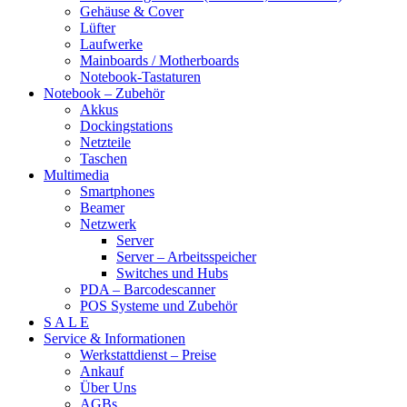
Gehäuse & Cover
Lüfter
Laufwerke
Mainboards / Motherboards
Notebook-Tastaturen
Notebook – Zubehör
Akkus
Dockingstations
Netzteile
Taschen
Multimedia
Smartphones
Beamer
Netzwerk
Server
Server – Arbeitsspeicher
Switches und Hubs
PDA – Barcodescanner
POS Systeme und Zubehör
S A L E
Service & Informationen
Werkstattdienst – Preise
Ankauf
Über Uns
AGBs