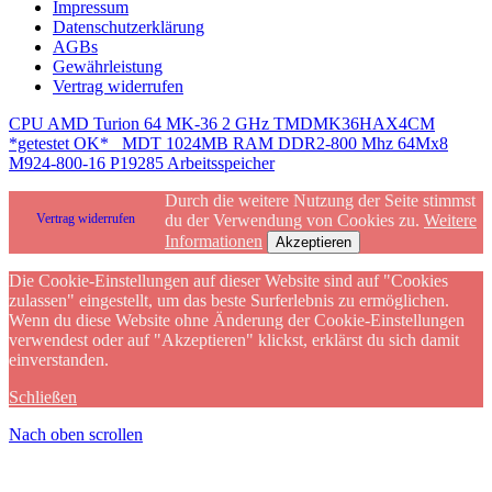
Impressum
Datenschutzerklärung
AGBs
Gewährleistung
Vertrag widerrufen
CPU AMD Turion 64 MK-36 2 GHz TMDMK36HAX4CM
*getestet OK*
MDT 1024MB RAM DDR2-800 Mhz 64Mx8
M924-800-16 P19285 Arbeitsspeicher
Durch die weitere Nutzung der Seite stimmst
Vertrag widerrufen
du der Verwendung von Cookies zu.
Weitere
Informationen
Akzeptieren
Die Cookie-Einstellungen auf dieser Website sind auf "Cookies
zulassen" eingestellt, um das beste Surferlebnis zu ermöglichen.
Wenn du diese Website ohne Änderung der Cookie-Einstellungen
verwendest oder auf "Akzeptieren" klickst, erklärst du sich damit
einverstanden.
Schließen
Nach oben scrollen