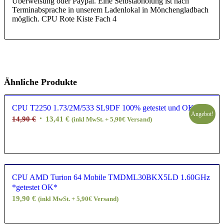
Überweisung oder Paypal. Eine Selbstabholung ist nach
Terminabsprache in unserem Ladenlokal in Mönchengladbach
möglich. CPU Rote Kiste Fach 4
Ähnliche Produkte
CPU T2250 1.73/2M/533 SL9DF 100% getestet und OK
Angebot!
Ursprünglicher
Aktueller
14,90
€
13,41
€
(inkl MwSt. + 5,90€ Versand)
Preis
Preis
war:
ist:
14,90 €
13,41 €.
CPU AMD Turion 64 Mobile TMDML30BKX5LD 1.60GHz
*getestet OK*
19,90
€
(inkl MwSt. + 5,90€ Versand)