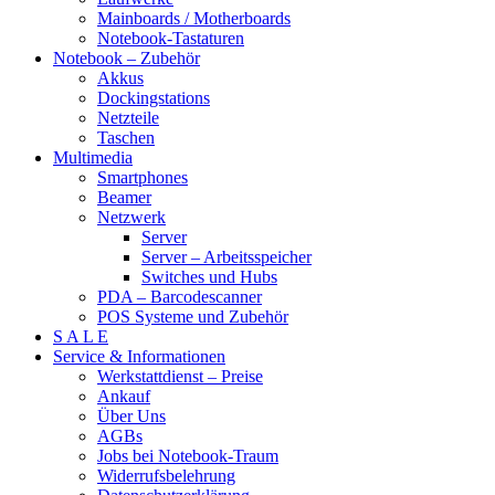
Mainboards / Motherboards
Notebook-Tastaturen
Notebook – Zubehör
Akkus
Dockingstations
Netzteile
Taschen
Multimedia
Smartphones
Beamer
Netzwerk
Server
Server – Arbeitsspeicher
Switches und Hubs
PDA – Barcodescanner
POS Systeme und Zubehör
S A L E
Service & Informationen
Werkstattdienst – Preise
Ankauf
Über Uns
AGBs
Jobs bei Notebook-Traum
Widerrufsbelehrung