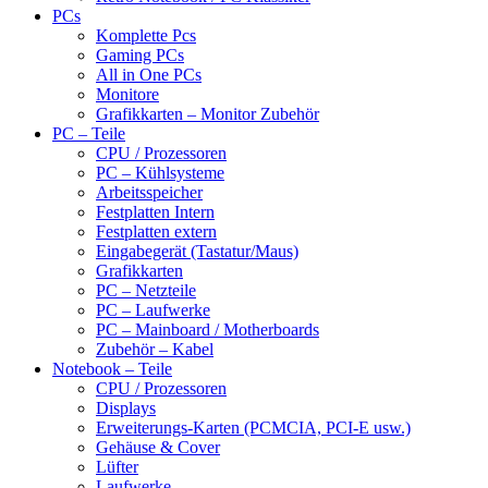
PCs
Komplette Pcs
Gaming PCs
All in One PCs
Monitore
Grafikkarten – Monitor Zubehör
PC – Teile
CPU / Prozessoren
PC – Kühlsysteme
Arbeitsspeicher
Festplatten Intern
Festplatten extern
Eingabegerät (Tastatur/Maus)
Grafikkarten
PC – Netzteile
PC – Laufwerke
PC – Mainboard / Motherboards
Zubehör – Kabel
Notebook – Teile
CPU / Prozessoren
Displays
Erweiterungs-Karten (PCMCIA, PCI-E usw.)
Gehäuse & Cover
Lüfter
Laufwerke