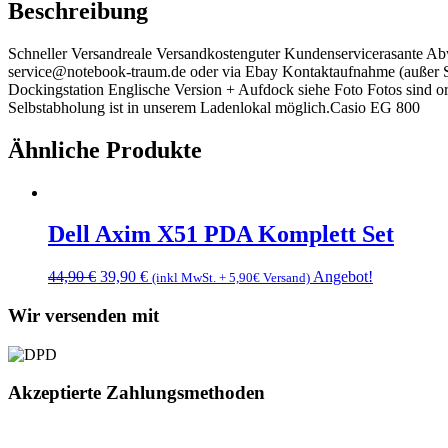
Beschreibung
+
Infarot
Schneller Versandreale Versandkostenguter Kundenservicerasante Ab
Port
service@notebook-traum.de oder via Ebay Kontaktaufnahme (außer So
Schnittstelle
Dockingstation Englische Version + Aufdock siehe Foto Fotos sind 
*TOP*
Selbstabholung ist in unserem Ladenlokal möglich.Casio EG 800
Menge
Ähnliche Produkte
Dell Axim X51 PDA Komplett Set
Ursprünglicher
Aktueller
44,90
€
39,90
€
Angebot!
(inkl MwSt. + 5,90€ Versand)
Preis
Preis
war:
ist:
Wir versenden mit
44,90 €
39,90 €.
Akzeptierte Zahlungsmethoden