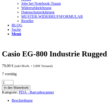
Jobs bei Notebook-Traum
Widerrufsbelehrung
Datenschutzerklärung
MUSTER-WIDERRUFSFORMULAR
Reseller
BLOG
Suche
Menü
Casio EG-800 Industrie Rugged 
79,00
€
(inkl MwSt. + 5,90€ Versand)
7 vorrätig
Casio
EG-
In den Warenkorb
800
Kategorie:
PDA - Barcodescanner
Industrie
Rugged
Beschreibung
Pocket
PC