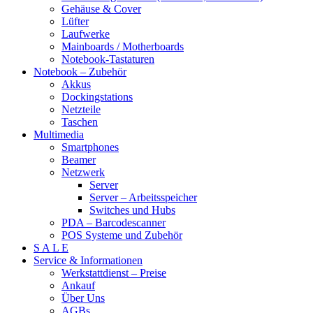
Gehäuse & Cover
Lüfter
Laufwerke
Mainboards / Motherboards
Notebook-Tastaturen
Notebook – Zubehör
Akkus
Dockingstations
Netzteile
Taschen
Multimedia
Smartphones
Beamer
Netzwerk
Server
Server – Arbeitsspeicher
Switches und Hubs
PDA – Barcodescanner
POS Systeme und Zubehör
S A L E
Service & Informationen
Werkstattdienst – Preise
Ankauf
Über Uns
AGBs