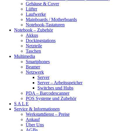
Gehäuse & Cover
Lüfter
Laufwerke
Mainboards / Motherboards
Notebook-Tastaturen
Notebook – Zubehör
Akkus
Dockingstations
Netzteile
Taschen
Multimedia
Smartphones
Beamer
Netzwerk
Server
Server – Arbeitsspeicher
Switches und Hubs
PDA – Barcodescanner
POS Systeme und Zubehör
S A L E
Service & Informationen
Werkstattdienst – Preise
Ankauf
Über Uns
AGBs