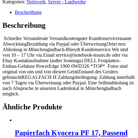
Festplatten-
Kategorien:
Netzwerk
,
Server - Laufwerke
Einbau-
Gehäuse
Beschreibung
PowerEdge
1900
Beschreibung
0WD326
*TOP*
Schneller Versandreale Versandkostenguter Kundenservicerasante
Menge
AbwicklungBezahlung via Paypal oder Überweisung!Jetzt neu:
Abholung in Mönchengladbach-Rheydt Kundenservice Wir sind
von 10 – 17 Uhr via Email service@notebook-traum.de oder via
Ebay Kontaktaufnahme (außer Sonntags) DELL Festplatten-
Einbau-Gehäuse PowerEdge 1900 0WD326 *TOP* Fotos sind
original von uns und von diesem GerätZustand des Gerätes:
gebrauchtREGALFACH H Zahlungsbedingung: Zahlung innerhalb
von 7 Tagen via Überweisung oder Paypal. Eine Selbstabholung ist
nach Absprache in unserem Ladenlokal in Mönchengladbach
möglich.
Ähnliche Produkte
Papierfach Kyocera PF 17, Passend