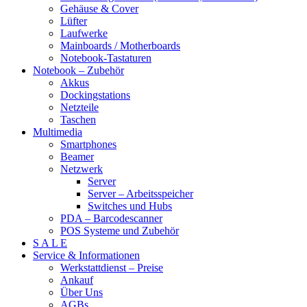
Gehäuse & Cover
Lüfter
Laufwerke
Mainboards / Motherboards
Notebook-Tastaturen
Notebook – Zubehör
Akkus
Dockingstations
Netzteile
Taschen
Multimedia
Smartphones
Beamer
Netzwerk
Server
Server – Arbeitsspeicher
Switches und Hubs
PDA – Barcodescanner
POS Systeme und Zubehör
S A L E
Service & Informationen
Werkstattdienst – Preise
Ankauf
Über Uns
AGBs