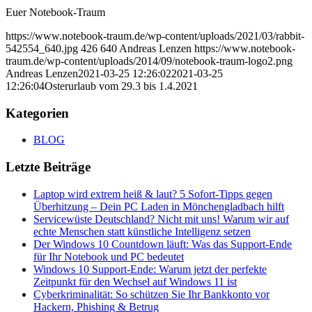
Euer Notebook-Traum
https://www.notebook-traum.de/wp-content/uploads/2021/03/rabbit-
542554_640.jpg
426
640
Andreas Lenzen
https://www.notebook-
traum.de/wp-content/uploads/2014/09/notebook-traum-logo2.png
Andreas Lenzen
2021-03-25 12:26:02
2021-03-25
12:26:04
Osterurlaub vom 29.3 bis 1.4.2021
Kategorien
BLOG
Letzte Beiträge
Laptop wird extrem heiß & laut? 5 Sofort-Tipps gegen
Überhitzung – Dein PC Laden in Mönchengladbach hilft
Servicewüste Deutschland? Nicht mit uns! Warum wir auf
echte Menschen statt künstliche Intelligenz setzen
Der Windows 10 Countdown läuft: Was das Support-Ende
für Ihr Notebook und PC bedeutet
Windows 10 Support-Ende: Warum jetzt der perfekte
Zeitpunkt für den Wechsel auf Windows 11 ist
Cyberkriminalität: So schützen Sie Ihr Bankkonto vor
Hackern, Phishing & Betrug